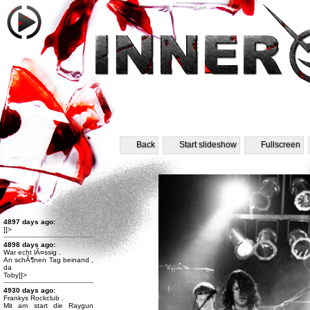
Back
Start slideshow
Fullscreen
4897 days ago:
]]>
4898 days ago:
War echt lÃ¤ssig .
An schÃ¶nen Tag beinand ,
da
Toby]]>
4930 days ago:
Frankys Rockclub .
Mit am start die Raygun