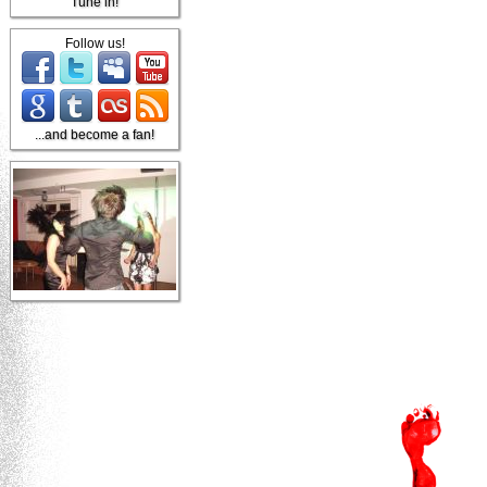
Tune in!
Follow us!
...and become a fan!