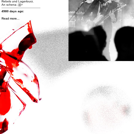
Rebels und Lagerlourz.
An schena ;)]]>
4980 days ago:
Read more...
http://www.facebook.com/photo.php?
fbid=470360529667508&set=a.470360309667530.99259.167251836645047&type=1&theate
Band des Jahres 2012
Klick bei Galaxy Rainbow
auf "GefÃ¤llt mir!" und
gewinne Preise im Wert von
fast 500 Euro!
Hier abstimmen Ã¼ber die
Band des Jahres 2012 und
Preise im Wert von fast 500
Euro gewinnen! Und nicht
vergessen: auch GALAXY
RAINBOW liken!!!]]>
4993 days ago:
http://www.facebook.com/events/400410023361129/
]]>