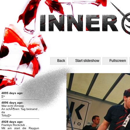
Back
Start slideshow
Fullscreen
4895 days ago:
]]>
4896 days ago:
War echt lÃ¤ssig .
An schÃ¶nen Tag beinand ,
da
Toby]]>
4928 days ago:
Frankys Rockclub .
Mit am start die Raygun