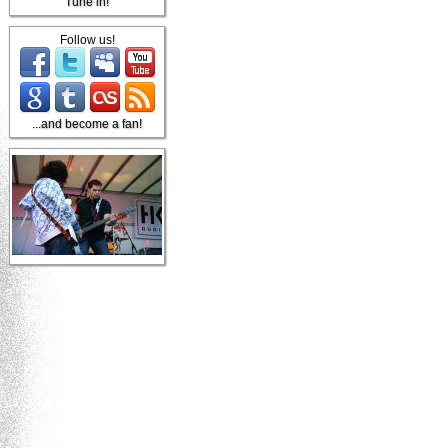
Tune in!
Follow us!
...and become a fan!