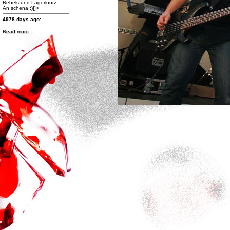
Rebels und Lagerlourz.
An schena ;)]]>
4978 days ago:
Read more...
http://www.facebook.com/photo.php?
fbid=470360529667508&set=a.470360309667530.99259.167251836645047&type=1&theate
Band des Jahres 2012
Klick bei Galaxy Rainbow
auf "GefÃ¤llt mir!" und
gewinne Preise im Wert von
fast 500 Euro!
Hier abstimmen Ã¼ber die
Band des Jahres 2012 und
Preise im Wert von fast 500
Euro gewinnen! Und nicht
vergessen: auch GALAXY
RAINBOW liken!!!]]>
4991 days ago:
http://www.facebook.com/events/400410023361129/
]]>